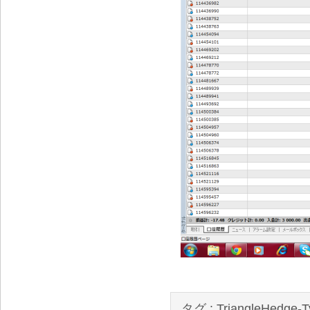
タグ :
TriangleHedge