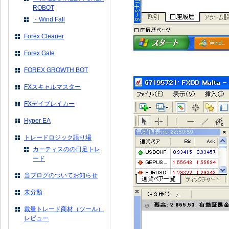
ROBOT
・Wind Fall
Forex Cleaner
Forex Gale
FOREX GROWTH BOT
FXスキャルマスター
FXデイブレイカー
Hyper EA
トレードロジック語り場
カーティスのの日足トレ
ード
当ブログのついてお知らせ
未分類
裁量トレード商材（ツール）
レビュー