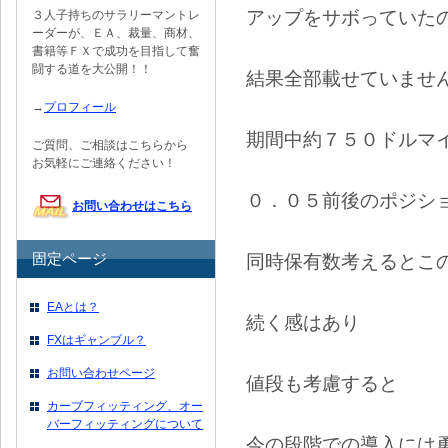
アップをサボっていた
３人子持ちのサラリーマントレ
ーダーが、ＥＡ、裁量、商材、
書籍等ＦＸで成功を目指して奮
闘する道を大公開！！
結果全部載せていませ
→
プロフィール
期間中約７５０ドルマ
ご質問、ご相談はこちらから
お気軽にご連絡ください！
０．０５前後のポジシ
お問い合わせはこちら
同時保有数考えるとこ
固定ページ
EAとは？
続く感はあり
FXはギャンブル？
お問い合わせページ
値段も考慮すると
カーブフィッティング、オー
バーフィッティングについて
今の段階での導入には