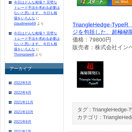
今日はどんな相場？ 完璧な
トレード手法を求める必要は
ないと思います。 今日も相
場をいろんな
に
TriangleHedge
claudineep69
より
ジを包括した、超極秘
今日はどんな相場？ 完璧な
価格：79800円
トレード手法を求める必要は
ないと思います。 今日も相
販売者：株式会社イン
場をいろんな
に
Thomasweilt
より
アーカイブ
2022年5月
2022年4月
2021年11月
タグ :
TriangleHedge
2021年10月
カテゴリ :
TriangleHe
2021年8月
2021年7月