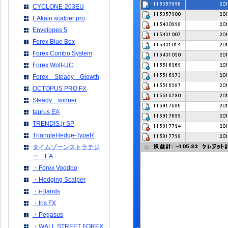
CYCLONE-203EU
EAkain scalper pro
Envelopes 5
Forex Blue Box
Forex Combo System
Forex Wolf-UC
Forex Steady Glowth
OCTOPUS PRO FX
Steady winner
taurus EA
TRENDIS.jr SP
TriangleHedge-TypeR
タイムゾーンストラテジ
ー EA
・Forex Voodoo
・Hedging Scalper
・i-Bands
・Iris FX
・Pegasus
・WALL STREET FOREX