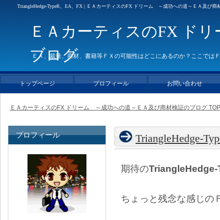
TriangleHedge-TypeR、EA、FX | ＥＡカーティスのFX ドリーム ～成功への道～ＥＡ及
ＥＡカーティスのFX ド
ブログ
ＥＡ、裁量、商材、書籍等ＦＸの可能性はどこにあるのか？ここでは
トップページ
プロフィール
お問い合わせ
ＥＡカーティスのFX ドリーム ～成功への道～ＥＡ及び商材検証のブログ TO
プロフィール
TriangleHedge-T
期待の
TriangleHedge
ちょっと残念な感じの