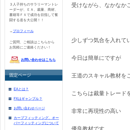
受けながら、なかなか
３人子持ちのサラリーマントレ
ーダーが、ＥＡ、裁量、商材、
書籍等ＦＸで成功を目指して奮
闘する道を大公開！！
→
プロフィール
少しずつ気合を入れて
ご質問、ご相談はこちらから
お気軽にご連絡ください！
今日は簡単にですが
お問い合わせはこちら
王道のスキャル教材を
固定ページ
EAとは？
こちらは裁量トレード
FXはギャンブル？
お問い合わせページ
非常に再現性の高い
カーブフィッティング、オー
バーフィッティングについて
優良教材です。