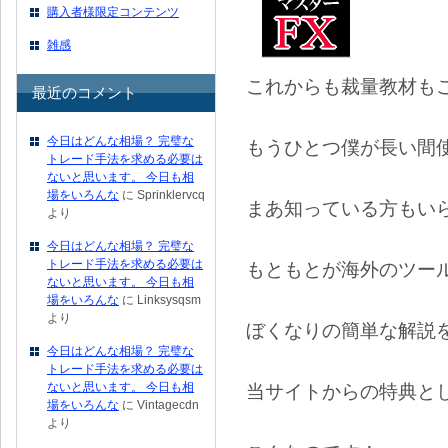
購入者様限定コンテンツ
雑感
これからも裁量教材も
最近のコメント
今日はどんな相場？ 完璧な
もうひとつ僕が長い間
トレード手法を求める必要は
ないと思います。 今日も相
場をいろんな
に
Sprinklervcq
まあ知っている方もい
より
今日はどんな相場？ 完璧な
トレード手法を求める必要は
もともとが海外のツー
ないと思います。 今日も相
場をいろんな
に
Linksysqsm
より
ぼくなりの簡単な解説
今日はどんな相場？ 完璧な
トレード手法を求める必要は
ないと思います。 今日も相
当サイトからの特典と
場をいろんな
に
Vintagecdn
より