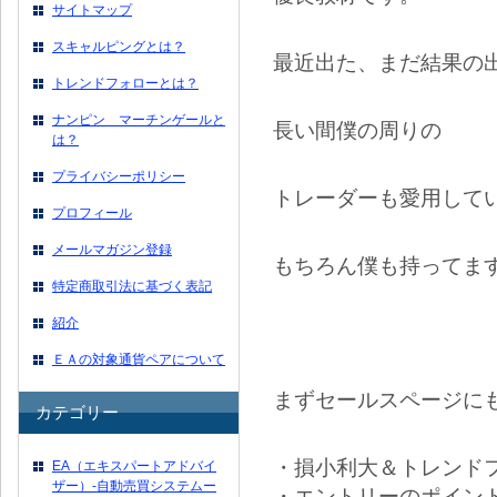
サイトマップ
スキャルピングとは？
最近出た、まだ結果の
トレンドフォローとは？
ナンピン マーチンゲールと
長い間僕の周りの
は？
プライバシーポリシー
トレーダーも愛用して
プロフィール
メールマガジン登録
もちろん僕も持ってま
特定商取引法に基づく表記
紹介
ＥＡの対象通貨ペアについて
まずセールスページに
カテゴリー
・損小利大＆トレンド
EA（エキスパートアドバイ
ザー）-自動売買システムー
・エントリーのポイン