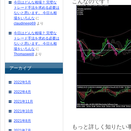
こんなのです！
今日はどんな相場？ 完璧な
トレード手法を求める必要は
ないと思います。 今日も相
場をいろんな
に
claudineep69
より
今日はどんな相場？ 完璧な
トレード手法を求める必要は
ないと思います。 今日も相
場をいろんな
に
Thomasweilt
より
アーカイブ
2022年5月
2022年4月
2021年11月
2021年10月
2021年8月
もっと詳しく知りたい
2021年7月