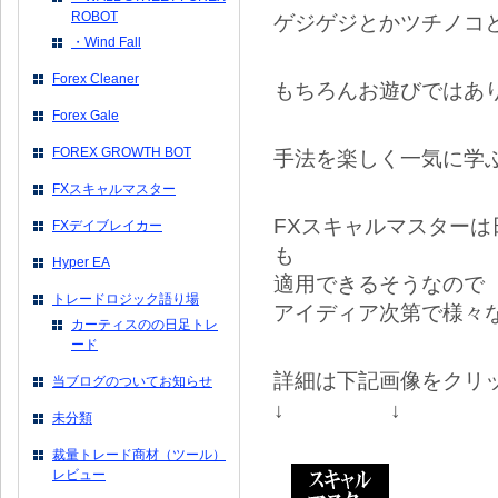
ROBOT
ゲジゲジとかツチノコ
・Wind Fall
Forex Cleaner
もちろんお遊びではあ
Forex Gale
FOREX GROWTH BOT
手法を楽しく一気に学
FXスキャルマスター
FXスキャルマスター
FXデイブレイカー
も
Hyper EA
適用できるそうなので
トレードロジック語り場
アイディア次第で様々
カーティスのの日足トレ
ード
詳細は下記画像をクリ
当ブログのついてお知らせ
↓ ↓ 
未分類
裁量トレード商材（ツール）
レビュー