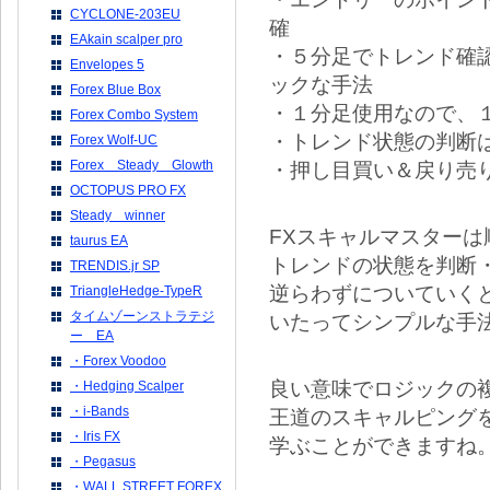
CYCLONE-203EU
確
EAkain scalper pro
・５分足でトレンド確
Envelopes 5
ックな手法
Forex Blue Box
・１分足使用なので、
Forex Combo System
・トレンド状態の判断
Forex Wolf-UC
Forex Steady Glowth
・押し目買い＆戻り売
OCTOPUS PRO FX
Steady winner
FXスキャルマスター
taurus EA
トレンドの状態を判断
TRENDIS.jr SP
逆らわずについていく
TriangleHedge-TypeR
タイムゾーンストラテジ
いたってシンプルな手
ー EA
・Forex Voodoo
良い意味でロジックの
・Hedging Scalper
・i-Bands
王道のスキャルピング
・Iris FX
学ぶことができますね
・Pegasus
・WALL STREET FOREX