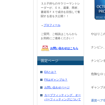
３人子持ちのサラリーマントレ
ーダーが、ＥＡ、裁量、商材、
書籍等ＦＸで成功を目指して奮
闘する道を大公開！！
→
プロフィール
やはりこ
ご質問、ご相談はこちらから
お気軽にご連絡ください！
ナンピン
お問い合わせはこちら
固定ページ
ナンピン
EAとは？
危険なロ
FXはギャンブル？
ギャンブ
お問い合わせページ
カーブフィッティング、オー
バーフィッティングについて
通貨ペア