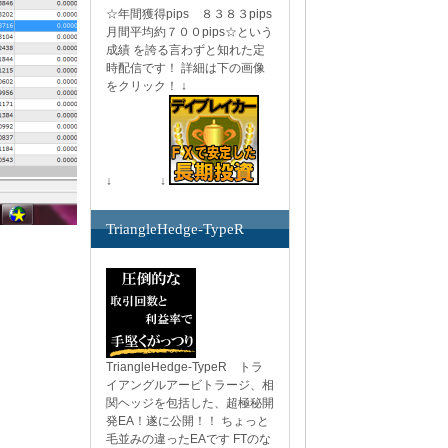
☆年間獲得pips ８３８３pips
月間平均約７００pips☆という
成績 を誇る言わずと知れた定
時配信です！ 詳細は下の画像
をクリック！ ↓
↓ ↓
TriangleHedge-TypeR
TriangleHedge-TypeR トラ
イアングルアービトラージ、相
関ヘッジを包括した、超極秘開
発EA！遂に公開！！ ちょっと
毛並みの違ったEAです FTのな