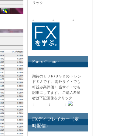
リック
↓ ↓ ↓
Forex Cleaner
期待のＥＵＲ/ＵＳＤの トレン
ドＥＡです。 海外サイトでも
軒並み高評価！ 当サイトでも
記事にしてます。 ご購入希望
者は下記画像をクリック
↓ ↓ ↓
FXデイブレイカー（定
時配信）