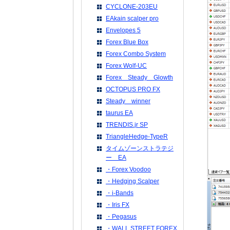
CYCLONE-203EU
EAkain scalper pro
Envelopes 5
Forex Blue Box
Forex Combo System
Forex Wolf-UC
Forex Steady Glowth
OCTOPUS PRO FX
Steady winner
taurus EA
TRENDIS.jr SP
TriangleHedge-TypeR
タイムゾーンストラテジ
ー EA
・Forex Voodoo
・Hedging Scalper
・i-Bands
・Iris FX
・Pegasus
・WALL STREET FOREX