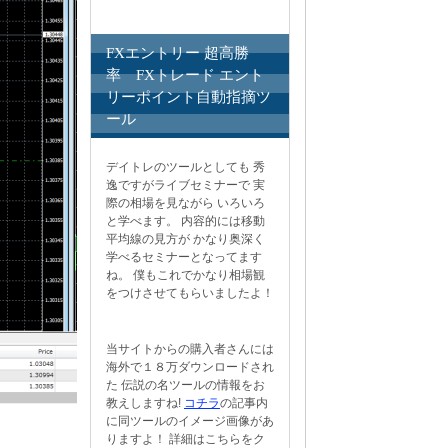
FXエントリー 超高勝
率 FXトレード エント
リーポイント自動指摘ツ
ール
デイトレのツールとしても 秀
逸ですがライブセミナーで 実
際の相場を見ながら いろいろ
と学べます。 内容的には移動
平均線の見方が かなり奥深く
学べるセミナーとなってます
ね。 僕もこれでかなり相場観
をつけさせてもらいましたよ！
当サイトからの購入者さんには
海外で１８万ダウンロードされ
た 伝説の名ツールの情報をお
教えしますね!
コチラ
の記事内
に同ツールのイメージ画像があ
りますよ！ 詳細はこちらをク