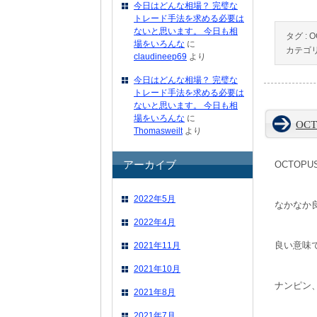
今日はどんな相場？ 完璧な
トレード手法を求める必要は
ないと思います。 今日も相
タグ :
O
場をいろんな
に
カテゴリ
claudineep69
より
今日はどんな相場？ 完璧な
トレード手法を求める必要は
ないと思います。 今日も相
場をいろんな
に
OCT
Thomasweilt
より
アーカイブ
OCTOPU
2022年5月
なかなか
2022年4月
良い意味
2021年11月
2021年10月
ナンピン
2021年8月
2021年7月