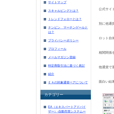
サイトマップ
公式サイ
スキャルピングとは？
トレンドフォローとは？
別に他通
ナンピン マーチンゲールと
は？
ロット自体
プライバシーポリシー
プロフィール
相関関係
メールマガジン登録
特定商取引法に基づく表記
他通貨で
紹介
面白い結
ＥＡの対象通貨ペアについて
カテゴリー
EA（エキスパートアドバイ
ザー）-自動売買システムー