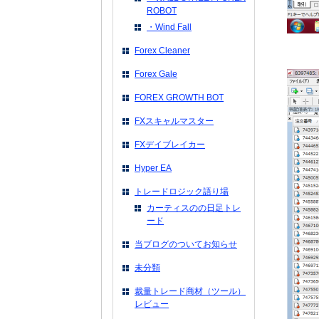
ROBOT
・Wind Fall
Forex Cleaner
Forex Gale
FOREX GROWTH BOT
FXスキャルマスター
FXデイブレイカー
Hyper EA
トレードロジック語り場
カーティスのの日足トレ
ード
当ブログのついてお知らせ
未分類
裁量トレード商材（ツール）
レビュー