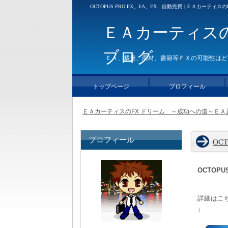
OCTOPUS PRO FX、EA、FX、自動売買 | ＥＡカー
ＥＡカーティス
ブログ
ＥＡ、裁量、商材、書籍等ＦＸの可能性はど
トップページ
プロフィール
ＥＡカーティスのFX ドリーム ～成功への道～ＥＡ及
プロフィール
OCT
OCTOPUS
詳細はこ
↓ 