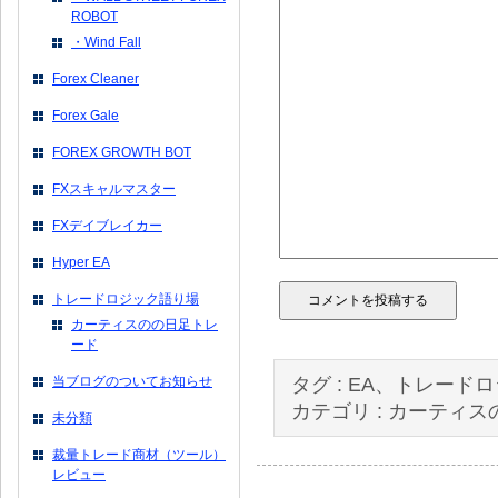
ROBOT
・Wind Fall
Forex Cleaner
Forex Gale
FOREX GROWTH BOT
FXスキャルマスター
FXデイブレイカー
Hyper EA
トレードロジック語り場
カーティスのの日足トレ
ード
当ブログのついてお知らせ
タグ :
EA、トレード
カテゴリ :
カーティス
未分類
裁量トレード商材（ツール）
レビュー