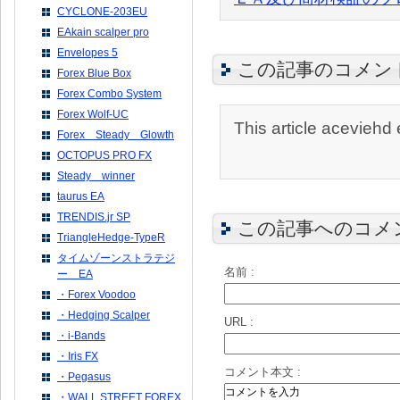
CYCLONE-203EU
EAkain scalper pro
Envelopes 5
この記事のコメン
Forex Blue Box
Forex Combo System
Forex Wolf-UC
This article aceviehd 
Forex Steady Glowth
OCTOPUS PRO FX
Steady winner
taurus EA
TRENDIS.jr SP
この記事へのコメ
TriangleHedge-TypeR
タイムゾーンストラテジ
名前 :
ー EA
・Forex Voodoo
・Hedging Scalper
URL :
・i-Bands
・Iris FX
コメント本文 :
・Pegasus
・WALL STREET FOREX