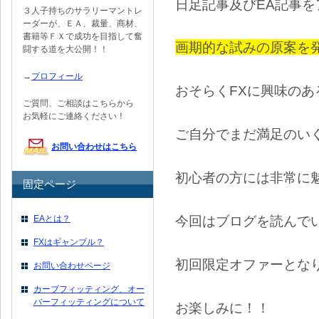
日足記事及びEA記事
３人子持ちのサラリーマントレ
ーダーが、ＥＡ、裁量、商材、
書籍等ＦＸで成功を目指して奮
画期的な試みの原案を
闘する道を大公開！！
→
プロフィール
おそらくFXに興味のあ
ご質問、ご相談はこちらから
お気軽にご連絡ください！
ご自分でまだ満足のい
お問い合わせはこちら
初心者の方には非常に
固定ページ
今回はブログを読んで
EAとは？
FXはギャンブル？
初回限定オファーとな
お問い合わせページ
カーブフィッティング、オー
バーフィッティングについて
お楽しみに！！