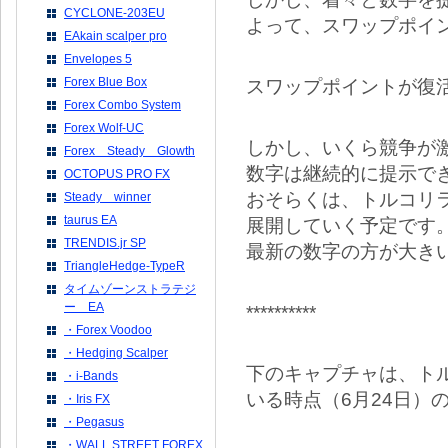
CYCLONE-203EU
よって、スワップポイ
EAkain scalper pro
Envelopes 5
Forex Blue Box
スワップポイントが復
Forex Combo System
Forex Wolf-UC
しかし、いくら競争が
Forex Steady Glowth
数字は継続的に提示で
OCTOPUS PRO FX
おそらくは、トルコリラ
Steady winner
taurus EA
展開していく予定です
TRENDIS.jr SP
最新の数字の方が大き
TriangleHedge-TypeR
タイムゾーンストラテジ
ー EA
**********
・Forex Voodoo
・Hedging Scalper
下のキャプチャは、ト
・i-Bands
いる時点（6月24日）
・Iris FX
・Pegasus
・WALL STREET FOREX