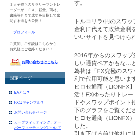
す。
３人子持ちのサラリーマントレ
ーダーが、ＥＡ、裁量、商材、
書籍等ＦＸで成功を目指して奮
トルコリラ/円のスワ
闘する道を大公開！！
金利に代えて政策金利
→
プロフィール
いいサイトを見つけら
ご質問、ご相談はこちらから
お気軽にご連絡ください！
2016年からのスワッ
しい通貨ペアかもな…と
お問い合わせはこちら
為替は「FX究極のス
利で代用可能と思いま
固定ページ
ヒロセ通商（LIONF
EAとは？
活！FXゆったりトレー
ドやスワップポイント
FXはギャンブル？
下のグラフをご覧くだ
お問い合わせページ
ヒロセ通商（LIONF
カーブフィッティング、オー
した。
バーフィッティングについて
引き下げる前は他社に