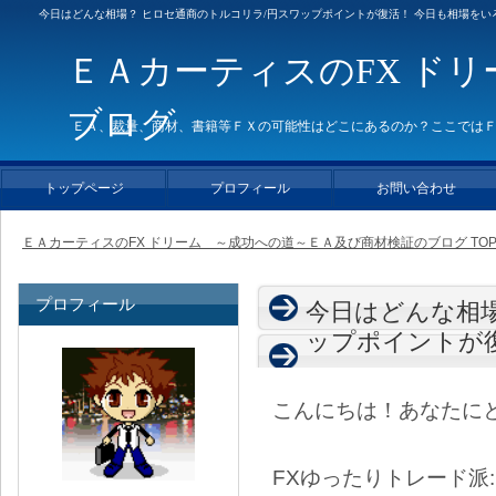
今日はどんな相場？ ヒロセ通商のトルコリラ/円スワップポイントが復活！ 今日も相場をいろ
ＥＡカーティスのFX ド
ブログ
ＥＡ、裁量、商材、書籍等ＦＸの可能性はどこにあるのか？ここでは
トップページ
プロフィール
お問い合わせ
ＥＡカーティスのFX ドリーム ～成功への道～ＥＡ及び商材検証のブログ TO
プロフィール
今日はどんな相場
ップポイントが
こんにちは！あなたに
FXゆったりトレード派: