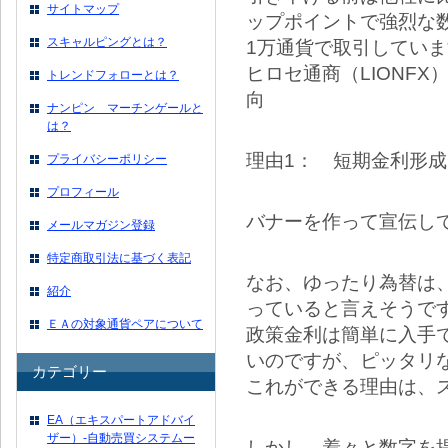
サイトマップ
ップポイントで強烈な
スキャルピングとは？
1万通貨で取引してい
ヒロセ通商（LIONF
トレンドフォローとは？
向
ナンピン マーチンゲールと
は？
理由1： 短期金利形
プライバシーポリシー
プロフィール
バナーを作って宣伝し
メールマガジン登録
特定商取引法に基づく表記
なお、ゆったり為替は、
紹介
っていると言えそうで
ＥＡの対象通貨ペアについて
政策金利は簡単に入手
いのですが、ピッタリ
カテゴリー
これができる理由は、
EA（エキスパートアドバイ
ザー）-自動売買システムー
しかし、着々と数字を