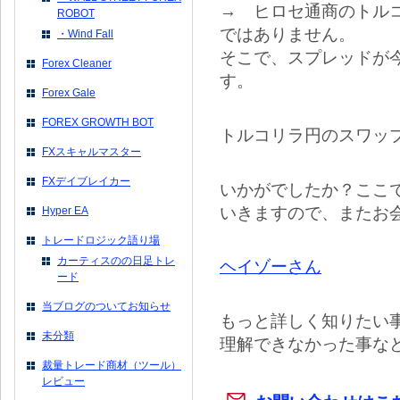
→ ヒロセ通商のトル
ROBOT
ではありません。
・Wind Fall
そこで、スプレッドが今
Forex Cleaner
す。
Forex Gale
FOREX GROWTH BOT
トルコリラ円のスワップ
FXスキャルマスター
FXデイブレイカー
いかがでしたか？ここ
いきますので、またお
Hyper EA
トレードロジック語り場
カーティスのの日足トレ
ヘイゾーさん
ード
当ブログのついてお知らせ
もっと詳しく知りたい
未分類
理解できなかった事な
裁量トレード商材（ツール）
レビュー